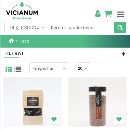
Të gjitha kategoritë
>
Fara
FILTRAT