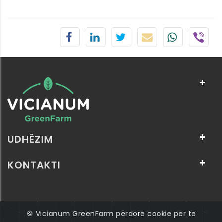
UDHËZIM
KONTAKTI
🍪 Vicianum GreenFarm përdorë cookie për të
© 2026 Të gjitha të drejtat e rezervuara: Vicianum