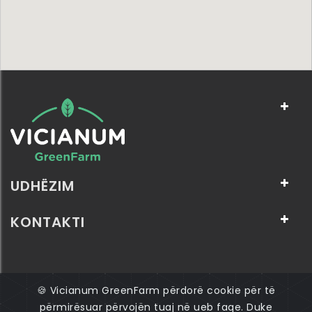
UDHËZIM
KONTAKTI
🍪 Vicianum GreenFarm përdorë cookie për të
© 2026 Të gjitha të drejtat e rezervuara: Vicianum
përmirësuar përvojën tuaj në ueb faqe. Duke
GreenFarm SH.P.K.